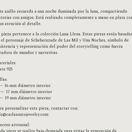
te anillo recuerda a una noche iluminada por la luna, compartiendo
storias con amigos. Está realizado completamente a mano en plata co
an atención al detalle.
 pieza pertenece a la colección Luna Llena. Estas piezas están basada
 el personaje de Scheherazade de Las Mil y Una Noches, símbolo de
sistencia y representación del poder del storytelling como fuerza
eadora de mundos y narrativas.
teriales:
ata 925
llas:
— 16 mm diámetro interior
— 17 mm diámetro interior
— 19 mm diámetro interior
ra personalizar esta pieza, contactar con:
fo@carlasoutojewelry.com
oceso artesanal:
da pieza se realiza bajo demanda para evitar la generación de