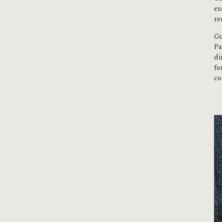
ex
re
Gu
Pa
di
fo
co