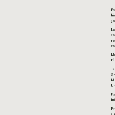
Es
hi
gr
La
en
re
cr
Ma
Pl
Ta
S 
M 
L 
Pa
in
Pr
Ca