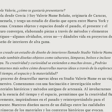
la Valerie, ¿cómo te gustaría presentarte?
la desde Grecia :) Soy Valerie Name Bolaño, originaria de Caracas,
nezuela, y tengo un estudio de diseño que opera entre Nueva York y
enas. Creamos objetos y espacios donde el pasado, el presente y el
turo convergen, elaborando piezas a través de métodos y elementos
tiguos—algunos olvidados, otros no—y dándoles vida en proyectos d
seño de interiores de alta gama.
s creado un estudio de diseño de interiores llamado Studio Valerie Name
nde también diseñas objetos como taburetes, lámparas, bolsos e incluso
pa. Tu creatividad y curiosidad se extienden a muchas áreas. ¿Podrías
ntarnos más sobre cómo desarrollas nuevas ideas a través de la explorac
l tiempo, el espacio y la materialidad?
 proceso de desarrollar nuevas ideas en Studio Valerie Name es un via
mersivo. Comenzamos con una fascinación e investigación sobre
teriales históricos y métodos antiguos de artesanía. Al involucrarnos
n la esencia del tiempo y el espacio, permitimos que la creatividad fl
bremente, inspirándonos en el pasado y reinterpretándolo para el
esente. Nuestros diseños nacen de un diálogo entre las cualidades
trínsecas de los materiales y los contextos históricos que evocan.