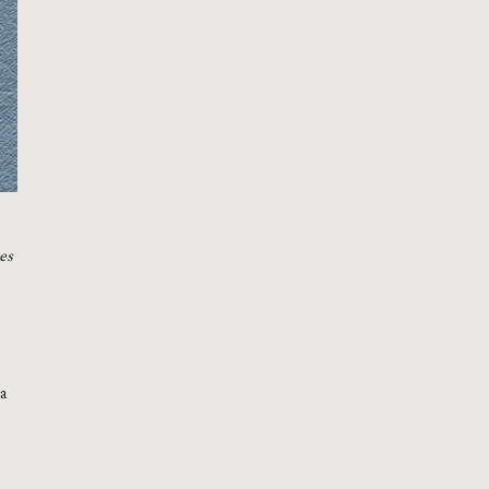
es
ca