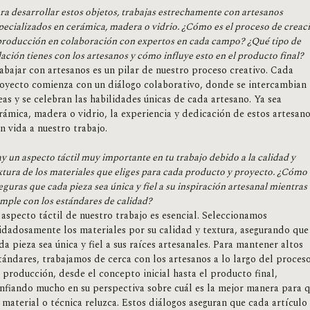
ra desarrollar estos objetos, trabajas estrechamente con artesanos
pecializados en cerámica, madera o vidrio. ¿Cómo es el proceso de creac
producción en colaboración con expertos en cada campo? ¿Qué tipo de
lación tienes con los artesanos y cómo influye esto en el producto final?
abajar con artesanos es un pilar de nuestro proceso creativo. Cada
oyecto comienza con un diálogo colaborativo, donde se intercambian
eas y se celebran las habilidades únicas de cada artesano. Ya sea
rámica, madera o vidrio, la experiencia y dedicación de estos artesan
n vida a nuestro trabajo.
y un aspecto táctil muy importante en tu trabajo debido a la calidad y
xtura de los materiales que eliges para cada producto y proyecto. ¿Cómo
eguras que cada pieza sea única y fiel a su inspiración artesanal mientras
mple con los estándares de calidad?
 aspecto táctil de nuestro trabajo es esencial. Seleccionamos
idadosamente los materiales por su calidad y textura, asegurando que
da pieza sea única y fiel a sus raíces artesanales. Para mantener altos
tándares, trabajamos de cerca con los artesanos a lo largo del proces
 producción, desde el concepto inicial hasta el producto final,
nfiando mucho en su perspectiva sobre cuál es la mejor manera para 
 material o técnica reluzca. Estos diálogos aseguran que cada artículo