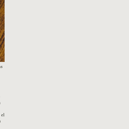
as
e
s
 el
n