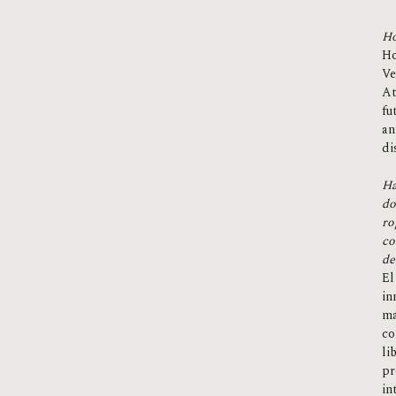
Ho
Ho
Ve
At
fu
an
di
Ha
do
ro
co
de
El
in
ma
co
li
pr
in