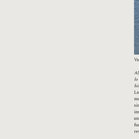
Va
Al
lo
hi
La
ma
si
in
un
fu
re