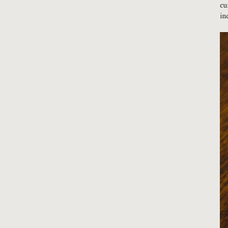
cu
in