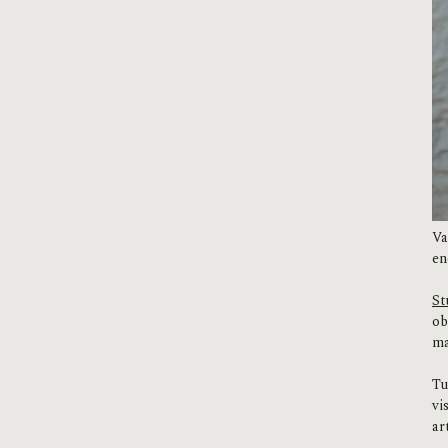
Va
en
St
ob
ma
Tu
vi
ar