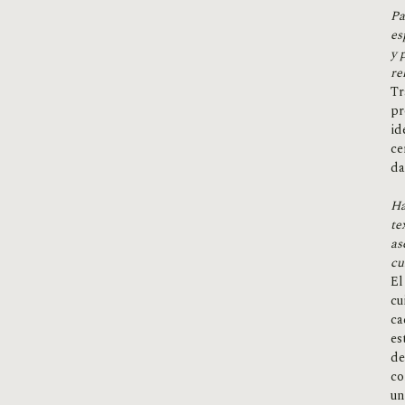
Pa
es
y 
re
Tr
pr
id
ce
da
Ha
te
as
cu
El
cu
ca
es
de
co
un