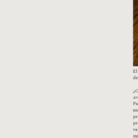
El
de
¿C
ar
Pa
un
pr
pr
va
má