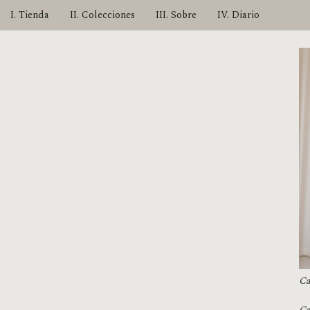
I. Tienda
II. Colecciones
III. Sobre
IV. Diario
Ca
Ca