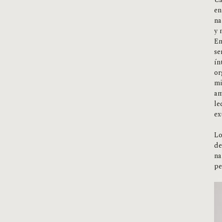
en
na
y 
En
se
ín
or
mi
am
le
ex
Lo
de
na
pe