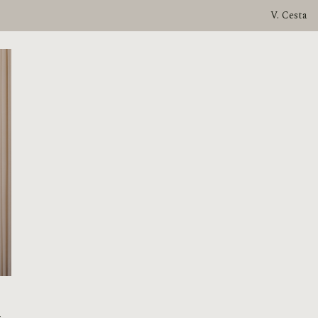
V. Cesta
z